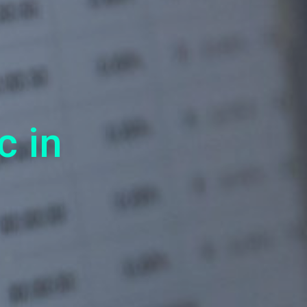
c in
s