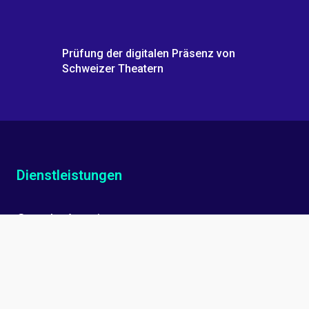
Prüfung der digitalen Präsenz von
Schweizer Theatern
Dienstleistungen
Google-Anzeigen
Facebook-Werbung
Suchmaschinen-Optimierung (SEO)