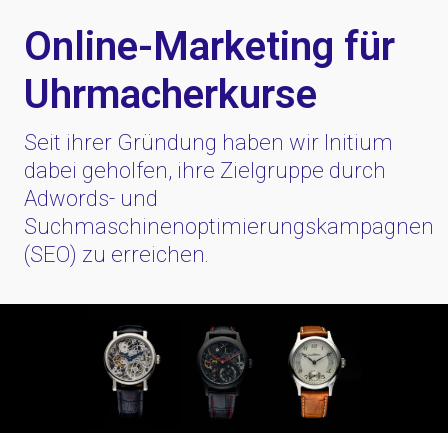
Online-Marketing für
Uhrmacherkurse
Seit ihrer Gründung haben wir Initium
dabei geholfen, ihre Zielgruppe durch
Adwords- und
Suchmaschinenoptimierungskampagnen
(SEO) zu erreichen.