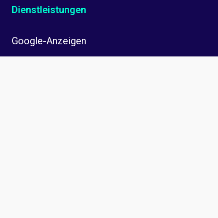
Dienstleistungen
Google-Anzeigen
Facebook-Werbung
Suchmaschinen-Optimierung (SEO)
Deutsch
Unternehmen